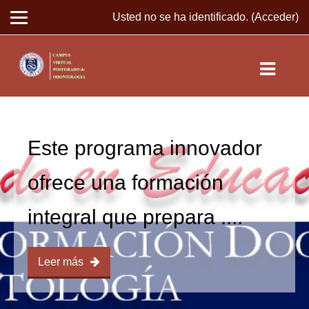
Usted no se ha identificado. (
Acceder
)
Saltar a contenido principal
Este programa innovador
ofrece una formación
integral que prepara ....
Leer más